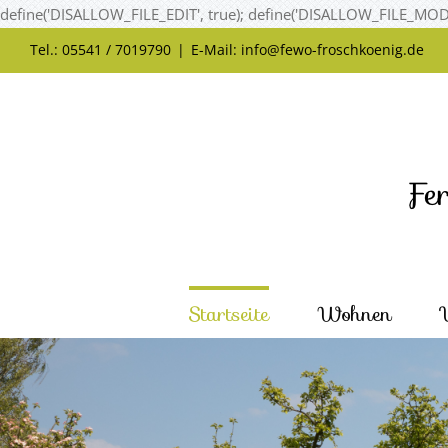
define('DISALLOW_FILE_EDIT', true); define('DISALLOW_FILE_MODS
Tel.: 05541 / 7019790
|
E-Mail: info@fewo-froschkoenig.de
Startseite
Wohnen