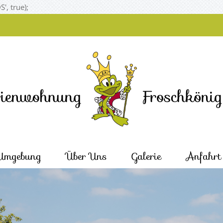
Skip
', true);
to
content
Umgebung
Über Uns
Galerie
Anfahrt